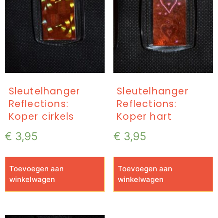
Sleutelhanger
Sleutelhanger
Reflections:
Reflections:
Koper cirkels
Koper hart
€
3,95
€
3,95
Toevoegen aan
Toevoegen aan
winkelwagen
winkelwagen