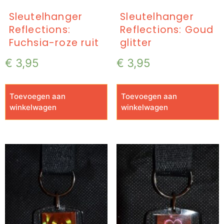
Sleutelhanger
Sleutelhanger
Reflections:
Reflections: Goud
Fuchsia-roze ruit
glitter
€
3,95
€
3,95
Toevoegen aan
Toevoegen aan
winkelwagen
winkelwagen