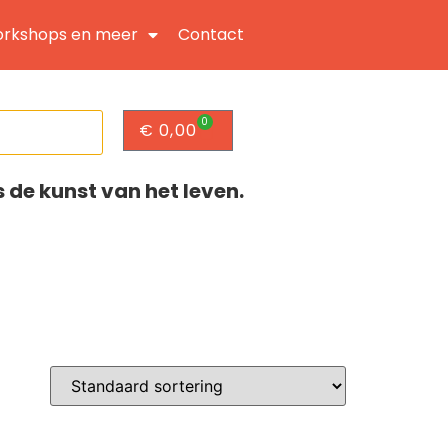
rkshops en meer
Contact
0
€
0,00
s de kunst van het leven.