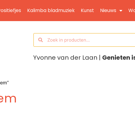
ositiefjes
Kalimba bladmuziek
Kunst
Nieuws
Wo
Yvonne van der Laan |
Genieten i
cem”
cem