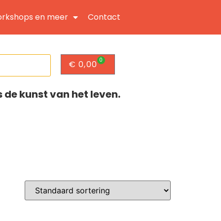
rkshops en meer
Contact
0
€
0,00
s de kunst van het leven.