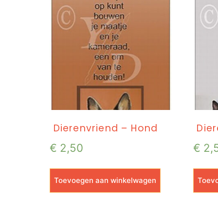
Dierenvriend – Hond
Dier
€
2,50
€
2,
Toevoegen aan winkelwagen
Toevo