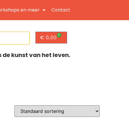
rkshops en meer
Contact
0
€
0,00
s de kunst van het leven.