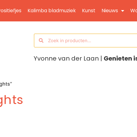
ositiefjes
Kalimba bladmuziek
Kunst
Nieuws
Wo
Yvonne van der Laan |
Genieten i
ghts”
ghts