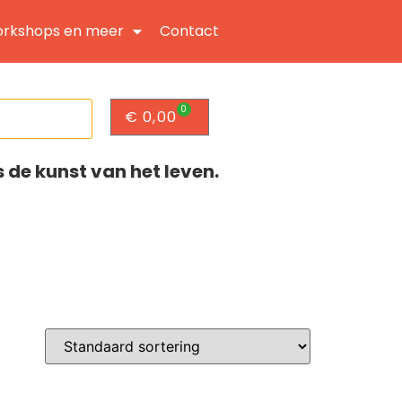
rkshops en meer
Contact
0
€
0,00
s de kunst van het leven.