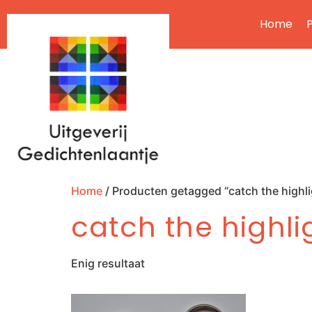
Home
P
Home
/ Producten getagged “catch the highli
catch the highli
Enig resultaat