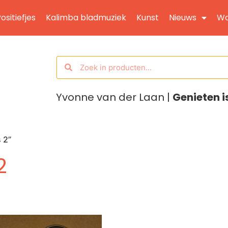
ositiefjes
Kalimba bladmuziek
Kunst
Nieuws
Wo
Yvonne van der Laan |
Genieten i
 2”
2