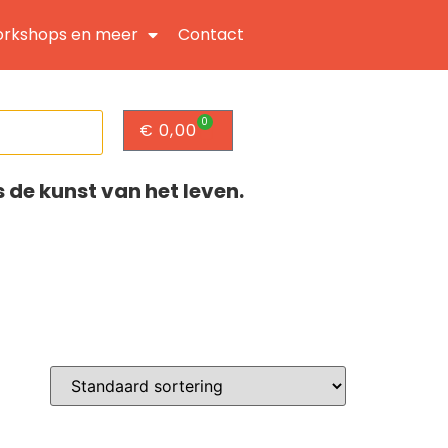
rkshops en meer
Contact
0
€
0,00
s de kunst van het leven.