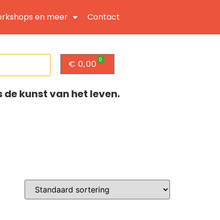
rkshops en meer
Contact
0
€
0,00
s de kunst van het leven.