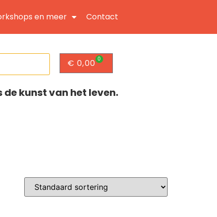
rkshops en meer
Contact
0
€
0,00
s de kunst van het leven.