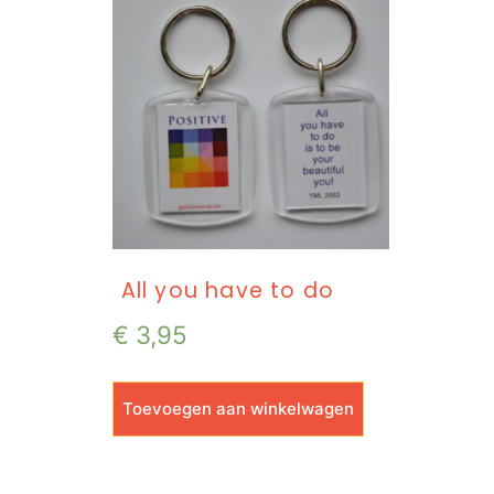
All you have to do
€
3,95
Toevoegen aan winkelwagen