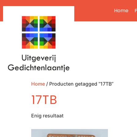
Home
P
Home
/ Producten getagged “17TB”
17TB
Enig resultaat