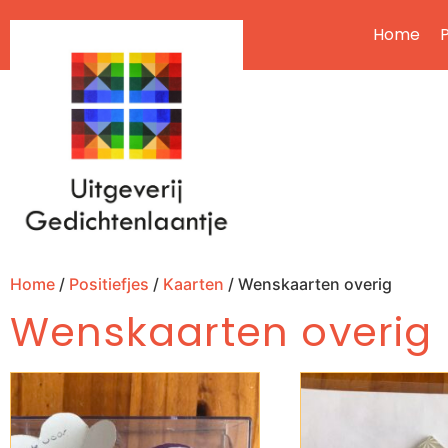
Home
P
Home
/
Positiefjes
/
Kaarten
/ Wenskaarten overig
Wenskaarten overig