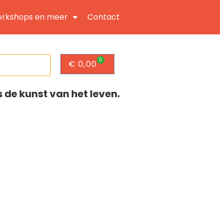
rkshops en meer
Contact
0
€
0,00
s de kunst van het leven.