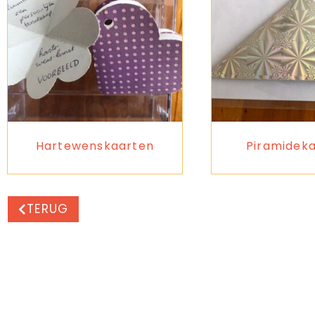
Hartewenskaarten
Piramidek
TERUG