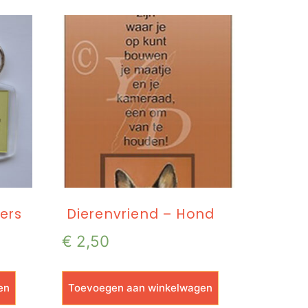
ders
Dierenvriend – Hond
€
2,50
en
Toevoegen aan winkelwagen