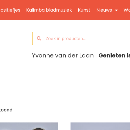
ositiefjes
Kalimba bladmuziek
Kunst
Nieuws
Wo
Yvonne van der Laan |
Genieten i
etoond