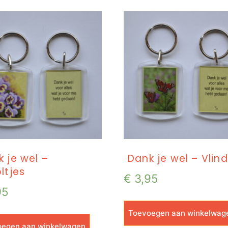
 je wel –
Dank je wel – Vlin
ltjes
€
3,95
95
Toevoegen aan winkelwag
egen aan winkelwagen