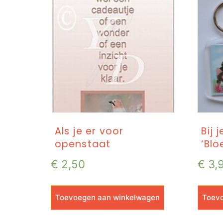
Als je er voor
Bij 
openstaat
‘Blo
€
2,50
€
3,
Toevoegen aan winkelwagen
Toevo