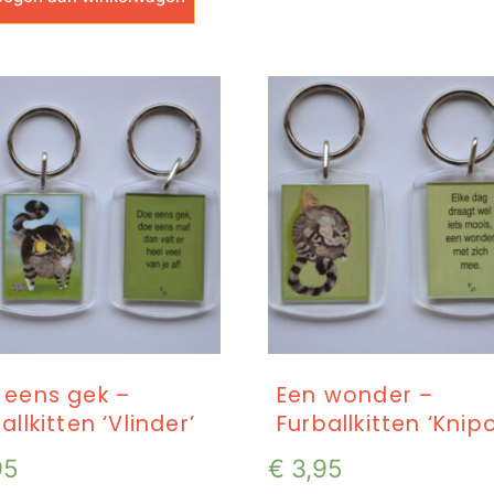
 eens gek –
Een wonder –
allkitten ‘Vlinder’
Furballkitten ‘Knip
95
€
3,95