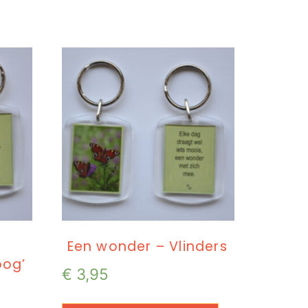
Een wonder – Vlinders
oog’
€
3,95