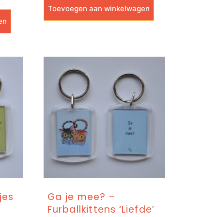
Toevoegen aan winkelwagen
en
jes
Ga je mee? –
Furballkittens ‘Liefde’