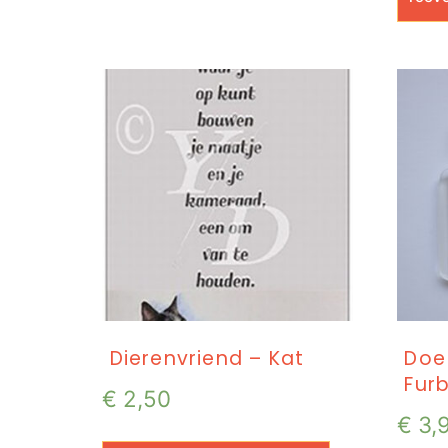
Dierenvriend – Kat
Doe
Furb
€
2,50
€
3,