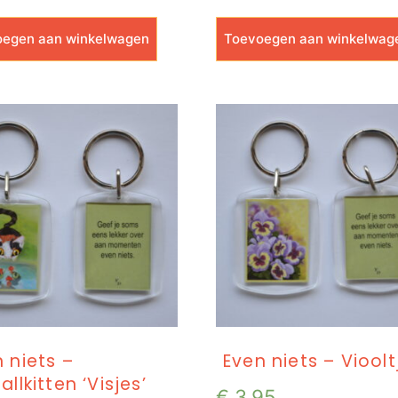
egen aan winkelwagen
Toevoegen aan winkelwag
 niets –
Even niets – Vioolt
allkitten ‘Visjes’
€
3,95