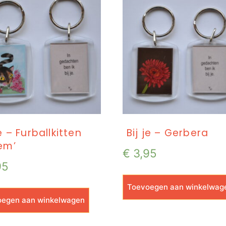
je – Furballkitten
Bij je – Gerbera
em’
€
3,95
95
Toevoegen aan winkelwag
egen aan winkelwagen