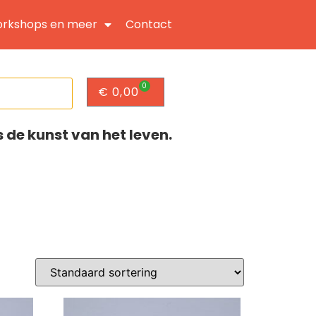
rkshops en meer
Contact
0
€
0,00
s de kunst van het leven.