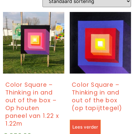
Color Square –
Color Square –
Thinking in and
Thinking in and
out of the box –
out of the box
Op houten
(op tapijttegel)
paneel van 1.22 x
1.22m
Lees verder