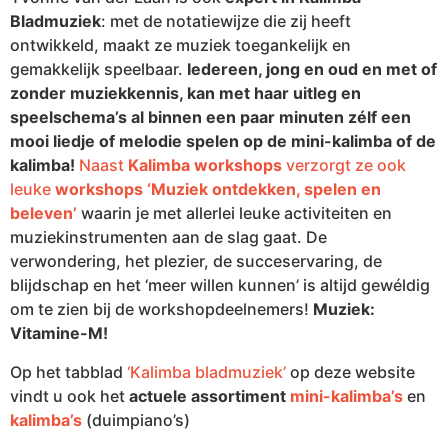
Bladmuziek
: met de notatiewijze die zij heeft
ontwikkeld, maakt ze muziek toegankelijk en
gemakkelijk speelbaar.
Iedereen, jong en oud en met of
zonder muziekkennis, kan met haar uitleg en
speelschema’s al binnen een paar minuten zélf een
mooi liedje o
f melodie spelen op de mini-kalimba of de
kalimba!
Naast
Kalimba workshops
verzorgt ze ook
leuke
workshops ‘Muziek ontdekken, spelen en
beleven’
waarin je met allerlei leuke activiteiten en
muziekinstrumenten aan de slag gaat.
De
verwondering, het plezier, de succeservaring, de
blijdschap en het ‘meer willen kunnen’ is altijd gewéldig
om te zien bij de workshopdeelnemers!
Muziek:
Vitamine-M!
Op het tabblad
‘Kalimba bladmuziek’
op deze website
vindt u ook het
actuele assortiment
mini-kalimba’s
en
kalimba’s
(duimpiano’s)