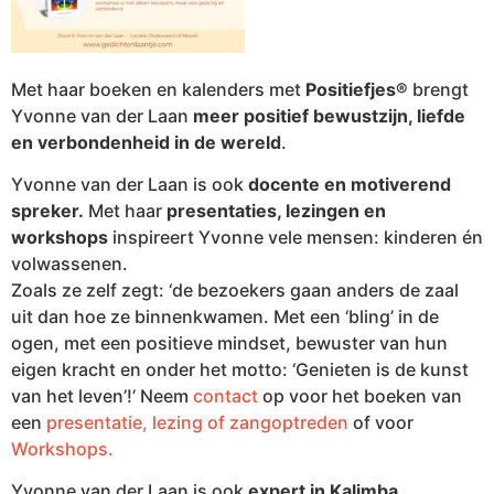
Met haar boeken en kalenders met
Positiefjes®
brengt
Yvonne van der Laan
meer positief bewustzijn, liefde
en verbondenheid in de wereld
.
Yvonne van der Laan is ook
docente en motiverend
spreker.
Met haar
presentaties, lezingen en
workshops
inspireert Yvonne vele mensen: kinderen én
volwassenen.
Zoals ze zelf zegt: ‘de bezoekers gaan anders de zaal
uit dan hoe ze binnenkwamen. Met een ‘bling’ in de
ogen, met een positieve mindset, bewuster van hun
eigen kracht en onder het motto: ‘Genieten is de kunst
van het leven’!’ Neem
contact
op voor het boeken van
een
presentatie, lezing of zangoptreden
of voor
Workshops.
Yvonne van der Laan is ook
expert in Kalimba