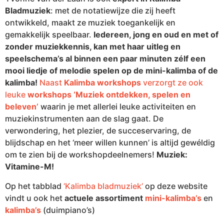
Bladmuziek
: met de notatiewijze die zij heeft
ontwikkeld, maakt ze muziek toegankelijk en
gemakkelijk speelbaar.
Iedereen, jong en oud en met of
zonder muziekkennis, kan met haar uitleg en
speelschema’s al binnen een paar minuten zélf een
mooi liedje o
f melodie spelen op de mini-kalimba of de
kalimba!
Naast
Kalimba workshops
verzorgt ze ook
leuke
workshops ‘Muziek ontdekken, spelen en
beleven’
waarin je met allerlei leuke activiteiten en
muziekinstrumenten aan de slag gaat.
De
verwondering, het plezier, de succeservaring, de
blijdschap en het ‘meer willen kunnen’ is altijd gewéldig
om te zien bij de workshopdeelnemers!
Muziek:
Vitamine-M!
Op het tabblad
‘Kalimba bladmuziek’
op deze website
vindt u ook het
actuele assortiment
mini-kalimba’s
en
kalimba’s
(duimpiano’s)