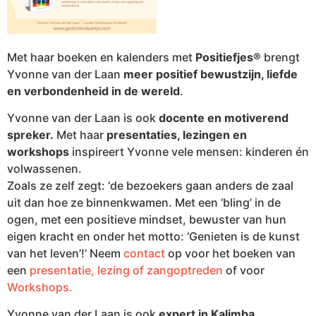
Met haar boeken en kalenders met
Positiefjes®
brengt
Yvonne van der Laan
meer positief bewustzijn, liefde
en verbondenheid in de wereld
.
Yvonne van der Laan is ook
docente en motiverend
spreker.
Met haar
presentaties, lezingen en
workshops
inspireert Yvonne vele mensen: kinderen én
volwassenen.
Zoals ze zelf zegt: ‘de bezoekers gaan anders de zaal
uit dan hoe ze binnenkwamen. Met een ‘bling’ in de
ogen, met een positieve mindset, bewuster van hun
eigen kracht en onder het motto: ‘Genieten is de kunst
van het leven’!’ Neem
contact
op voor het boeken van
een
presentatie, lezing of zangoptreden
of voor
Workshops.
Yvonne van der Laan is ook
expert in Kalimba